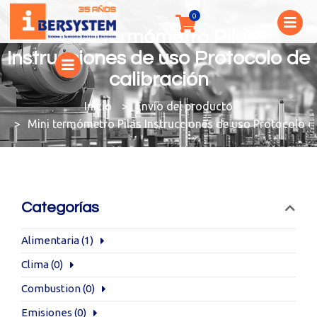
Mini termómetro Pilas
Instrucciones de uso Protocolo de
calibración
You are here:
Envío del producto
Mini termómetro Pilas Instrucciones de uso Protocolo de
Categorías
Alimentaria
(1)
Clima
(0)
Combustion
(0)
Emisiones
(0)