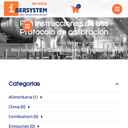
Mini termómetro Clip de cinturón
Pila Instrucciones de uso
Protocolo de calibración
You are here:
Envío del producto
Mini termómetro Clip de cinturón Pila Instrucciones de 
Categorías
Alimentaria
(1)
Clima
(0)
Combustion
(0)
Emisiones
(0)