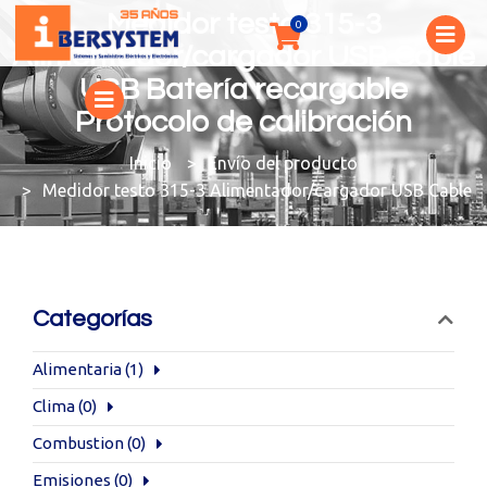
Medidor testo 315-3
Alimentador/cargador USB Cable
USB Batería recargable
Protocolo de calibración
You are here:
Envío del producto
Medidor testo 315-3 Alimentador/cargador USB Cable US
Categorías
Alimentaria
(1)
Clima
(0)
Combustion
(0)
Emisiones
(0)