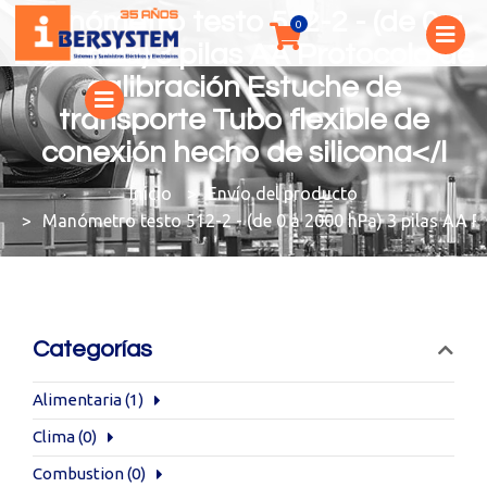
Manómetro testo 512-2 - (de 0 a
2000 hPa) 3 pilas AA Protocolo de
calibración Estuche de
transporte Tubo flexible de
conexión hecho de silicona</l
You are here:
Envío del producto
Manómetro testo 512-2 - (de 0 a 2000 hPa) 3 pilas AA Pr
Categorías
Alimentaria
(1)
Clima
(0)
Combustion
(0)