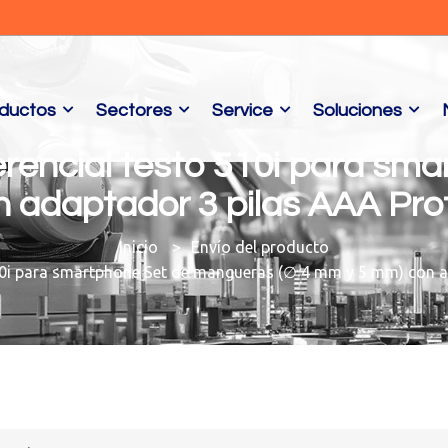
ductos
Sectores
Service
Soluciones
erencial testo 510i para sm
 adaptador 3 pilas AAA Prot
Envío del producto
10i para smartphone Set de mangueras (∅ 4 mm y 5 mm) con a