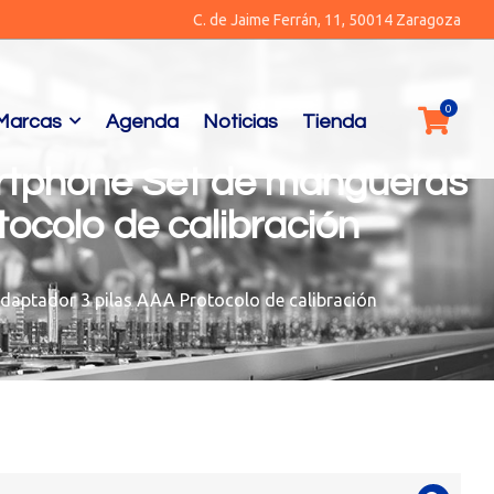
C. de Jaime Ferrán, 11, 50014 Zaragoza
Marcas
Agenda
Noticias
Tienda
artphone Set de mangueras
ocolo de calibración
daptador 3 pilas AAA Protocolo de calibración