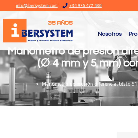
info@ibersystem.com
+34 976 472 430
Nosotros
Pro
Manómetro de presión dif
(∅ 4 mm y 5 mm) con
You are here:
Manómetro de presión diferencial testo 5