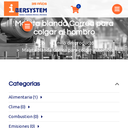
Maleta blanda Correa para
colgar al hombro
You are here:
Envío del producto
Maleta blanda Correa para colgar al hombro
Categorías
Alimentaria
(1)
Clima
(0)
Combustion
(0)
Emisiones
(0)