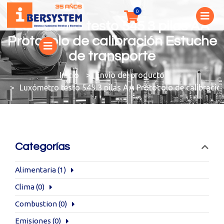
Luxómetro testo 545 3 pilas AA
Protocolo de calibración Estuche
de transporte
You are here:
Envío del producto
Luxómetro testo 545 3 pilas AA Protocolo de calibració
Categorías
Alimentaria
(1)
Clima
(0)
Combustion
(0)
Emisiones
(0)