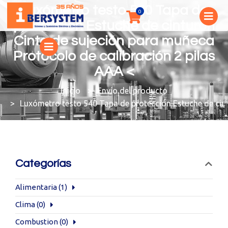
Luxómetro testo 540 Tapa de
protección Estuche de cinturón
Cinta de sujeción para muñeca
Protocolo de calibración 2 pilas
AAA <
You are here:
Envío del producto
Luxómetro testo 540 Tapa de protección Estuche de cint
Categorías
Alimentaria
(1)
Clima
(0)
Combustion
(0)