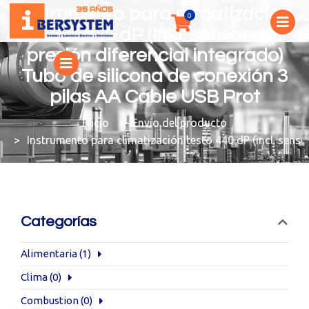
Instrumento para climatización
testo 440 dP (incl. sensor de
presión diferencial integrado)
Tubo de silicona de conexión 3
pilas AA Cable USB Prot
You are here:
Envío del producto
Instrumento para climatización testo 440 dP (incl. senso
Categorías
Alimentaria
(1)
Clima
(0)
Combustion
(0)