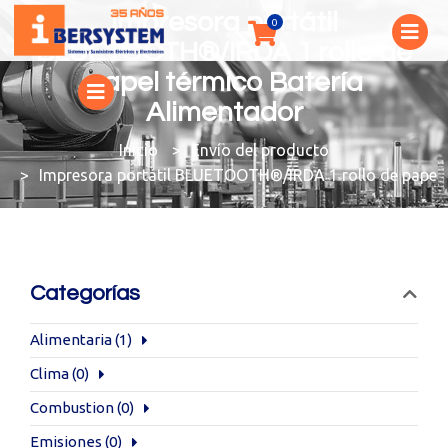
Impresora portátil
BLUETOOTH®/IRDA 1 rollo de
papel térmico Batería
Alimentador
You are here:
Envío del producto
Impresora portátil BLUETOOTH®/IRDA 1 rollo de papel 
Categorías
Alimentaria
(1)
Clima
(0)
Combustion
(0)
Emisiones
(0)