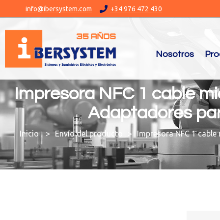
info@ibersystem.com
+34 976 472 430
Nosotros
Pro
Impresora NFC 1 cable mic
Adaptadores par
You are here:
Envío del producto
Impresora NFC 1 cable 