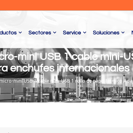
ductos
Sectores
Service
Soluciones
ro-mini USB 1 cable mini-US
a enchufes internacionales 
micro-mini USB 1 cable mini-USB 1 rollo de papel térmico Ada