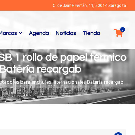
C. de Jaime Ferrán, 11, 50014 Zaragoza
Marcas
Agenda
Noticias
Tienda
B 1 rollo de papel térmico
Batería recargab
ptadores para enchufes internacionales Batería recargab