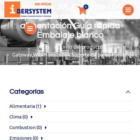
Gateway WLAN testo 164
Soporte de pared Fuente de
alimentación Guía rápida
Embalaje blanco
You are here:
Envío del producto
Gateway WLAN testo 164 Soporte de pared Fuente de al
Categorías
Alimentaria
(1)
Clima
(0)
Combustion
(0)
Emisiones
(0)