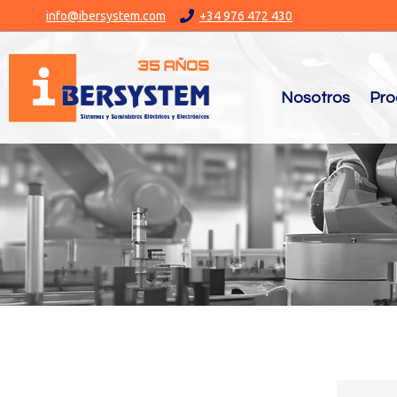
info@ibersystem.com
+34 976 472 430
Nosotros
Pro
You are here: