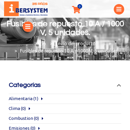
Fusibles de repuesto 10 A / 1000
V, 5 unidades.
You are here:
Envío del producto
Fusibles de repuesto 10 A / 1000 V, 5 unidades.
Categorías
Alimentaria
(1)
Clima
(0)
Combustion
(0)
Emisiones
(0)