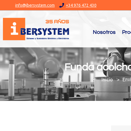
info@ibersystem.com
+34 976 472 430
Nosotros
Pro
Funda acolcha
You are here:
Env