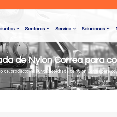
ductos
Sectores
Service
Soluciones
da de Nylon Correa para co
ío del producto
Funda acolchada de Nylon Correa para co