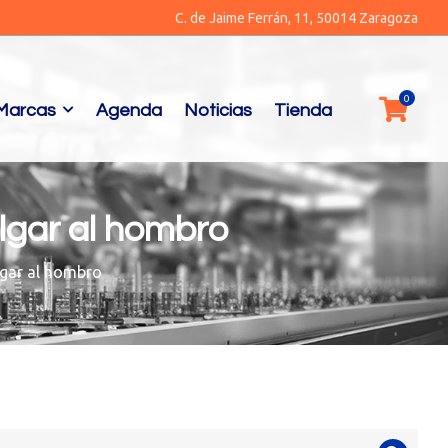
C. de Jaime Ferrán, 11, 50014 Zaragoza
Marcas
Agenda
Noticias
Tienda
lgar al hombro
lgar al hombro