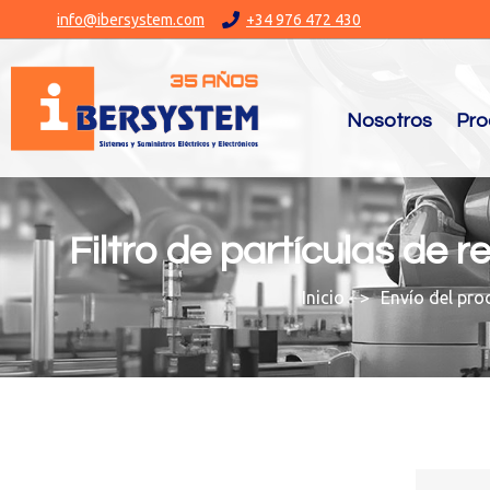
info@ibersystem.com
+34 976 472 430
Nosotros
Pro
Filtro de partículas de
You are here:
Envío del pro