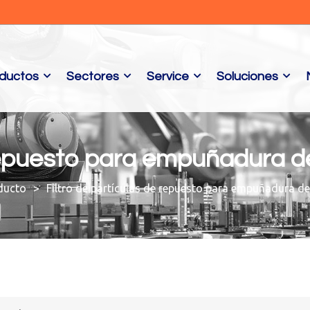
ductos
Sectores
Service
Soluciones
 repuesto para empuñadura de
ducto
Filtro de partículas de repuesto para empuñadura de