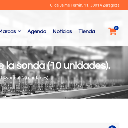
C. de Jaime Ferrán, 11, 50014 Zaragoza
Marcas
Agenda
Noticias
Tienda
 la sonda (10 unidades).
 la sonda (10 unidades).