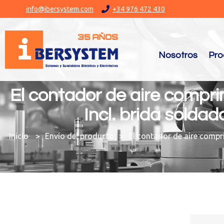
info@ibersystem.com
+34 976 472 430
Nosotros
Pro
El contador de aire compri
Incl. brida solda
You are here:
Envío del producto
El contador de aire compr