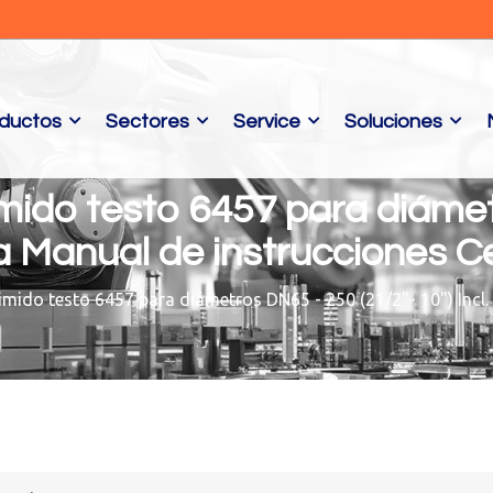
ductos
Sectores
Service
Soluciones
mido testo 6457 para diámet
da Manual de instrucciones Ce
imido testo 6457 para diámetros DN65 - 250 (21/2"- 10") Incl.