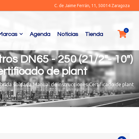
C. de Jaime Ferrán, 11, 50014 Zaragoza
Marcas
Agenda
Noticias
Tienda
ros DN65 - 250 (21/2"- 10")
rtificado de plant
 brida soldada Manual de instrucciones Certificado de plant