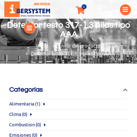
Detector testo 317-1 3 pilas tipo
AAA
You are here:
Envío del producto
Detector testo 317-1 3 pilas tipo AAA
Categorías
Alimentaria
(1)
Clima
(0)
Combustion
(0)
Emisiones
(0)