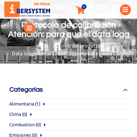
Data logger testo 176 H1 Soporte
para pared Candado Pila
Protocolo de calibración
Atención: para que el data logg
You are here:
Envío del producto
Data logger testo 176 H1 Soporte para pared Candado Pi
Categorías
Alimentaria
(1)
Clima
(0)
Combustion
(0)
Emisiones
(0)