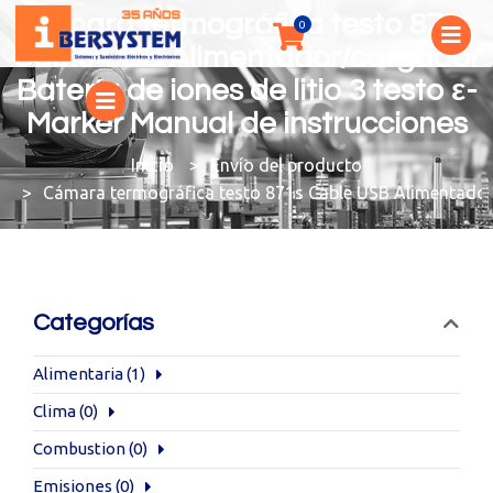
Cámara termográfica testo 871s
Cable USB Alimentador/cargador
Batería de iones de litio 3 testo ε-
Marker Manual de instrucciones
You are here:
Envío del producto
Cámara termográfica testo 871s Cable USB Alimentador/c
Categorías
Alimentaria
(1)
Clima
(0)
Combustion
(0)
Emisiones
(0)