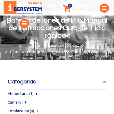
Cámara termográfica testo 865s
Cable USB Alimentador/cargador
Batería de iones de litio Manual
de instrucciones Guía de inicio
rápido<
You are here:
Envío del producto
Cámara termográfica testo 865s Cable USB Alimentador/c
Categorías
Alimentaria
(1)
Clima
(0)
Combustion
(0)