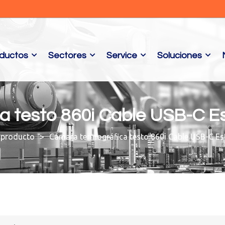
ductos
Sectores
Service
Soluciones
a testo 860i Cable USB-C Es
 producto
Cámara termográfica testo 860i Cable USB-C Es