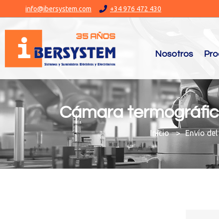
info@ibersystem.com
+34 976 472 430
Nosotros
Pro
Cámara termográfic
You are here:
Envío del