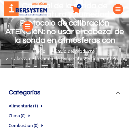
Cabezal de la sonda de
temperatura y humedad
Protocolo de calibración
ATENCIóN: no usar el cabezal de
la sonda en atmósferas con
You are here:
Envío del producto
Cabezal de la sonda de temperatura y humedad Protocol
Categorías
Alimentaria
(1)
Clima
(0)
Combustion
(0)