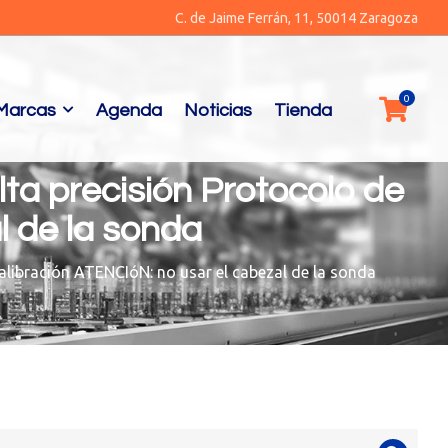
C. de Jaime Ferrán, 11, 50014 Zaragoza
Marcas
Agenda
Noticias
Tienda
ta precisión Protocolo de
l de la sonda
alibración ATENCIóN: no usar el cabezal de la sonda