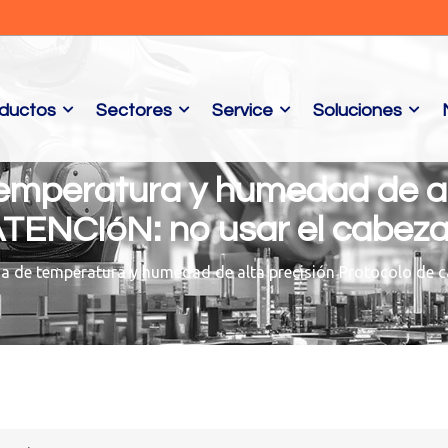
ductos
Sectores
Service
Soluciones
emperatura y humedad de al
ATENCIóN: no usar el cabeza
a de temperatura y humedad de alta precisión Protocolo de c