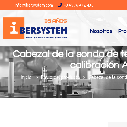
info@ibersystem.com
+34 976 472 430
Nosotros
Pro
Cabezal de la sonda de t
calibración 
You are here:
Envío del producto
Cabezal de la sond