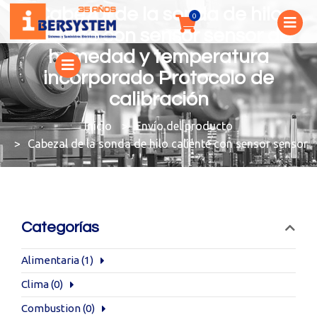
Cabezal de la sonda de hilo
caliente con sensor sensor de
humedad y temperatura
incorporado Protocolo de
calibración
You are here:
Envío del producto
Cabezal de la sonda de hilo caliente con sensor sensor
Categorías
Alimentaria
(1)
Clima
(0)
Combustion
(0)