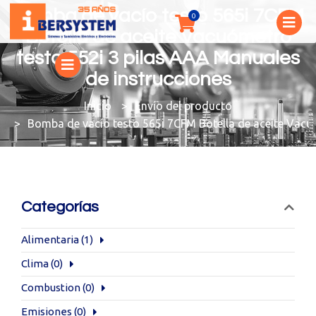
Bomba de vacío testo 565i 7CFM
Botella de aceite Vacuómetro
testo 552i 3 pilas AAA Manuales
de instrucciones
You are here:
Envío del producto
Bomba de vacío testo 565i 7CFM Botella de aceite Vacu
Categorías
Alimentaria
(1)
Clima
(0)
Combustion
(0)
Emisiones
(0)