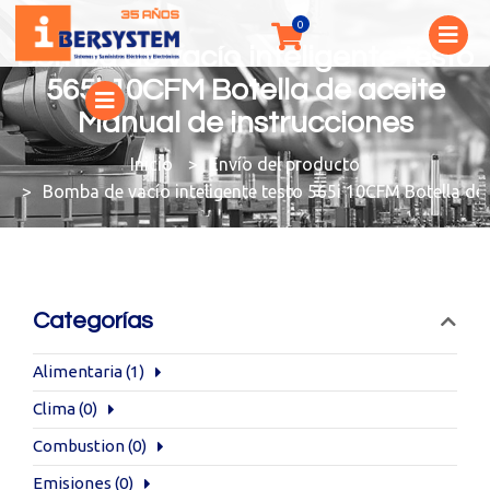
Bomba de vacío inteligente testo
565i 10CFM Botella de aceite
Manual de instrucciones
You are here:
Envío del producto
Bomba de vacío inteligente testo 565i 10CFM Botella de 
Categorías
Alimentaria
(1)
Clima
(0)
Combustion
(0)
Emisiones
(0)