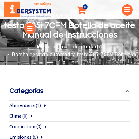
Bomba de vacío automática
testo 565i 7CFM Botella de aceite
Manual de instrucciones
You are here:
Envío del producto
Bomba de vacío automática testo 565i 7CFM Botella de 
Categorías
Alimentaria
(1)
Clima
(0)
Combustion
(0)
Emisiones
(0)