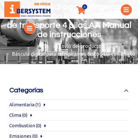
Báscula digital para refrigerantes
testo 560i con Bluetooth Maleta
de transporte 4 pilas AA Manual
de instrucciones
You are here:
Envío del producto
Báscula digital para refrigerantes testo 560i con Bluet
Categorías
Alimentaria
(1)
Clima
(0)
Combustion
(0)
Emisiones
(0)