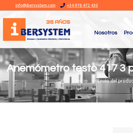
info@ibersystem.com
+34 976 472 430
Nosotros
Pro
Anemómetro testo 417 3 pi
You are here:
Envío del produ