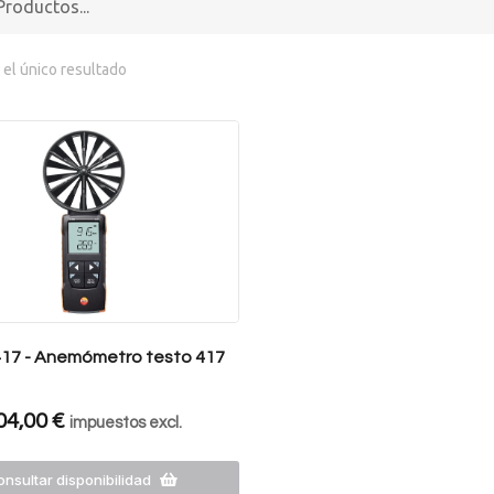
el único resultado
417 - Anemómetro testo 417
04,00
€
impuestos excl.
nsultar disponibilidad