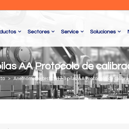
ductos
Sectores
Service
Soluciones
las AA Protocolo de calibra
cto
Anemómetro testo 417 3 pilas AA Protocolo de calibra