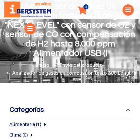
Analizador de gases de
combustión testo 300 Longlife
"NEXT LEVEL" con sensor de O2 y
sensor de CO con compensación
de H2 hasta 8.000 ppm
Alimentador USB (i
You are here:
Envío del producto
Analizador de gases de combustión testo 300 Longlife
Categorías
Alimentaria
(1)
Clima
(0)