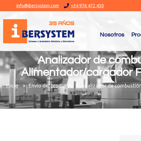
info@ibersystem.com
+34 976 472 430
Nosotros
Pro
Analizador de comb
Alimentador/cargador F
You are here:
Envío del producto
Analizador de combustión