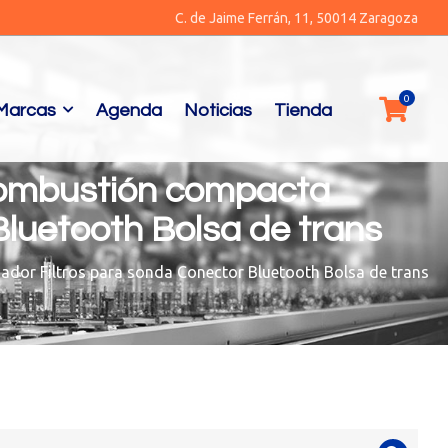
C. de Jaime Ferrán, 11, 50014 Zaragoza
Marcas
Agenda
Noticias
Tienda
combustión compacta
luetooth Bolsa de trans
dor Filtros para sonda Conector Bluetooth Bolsa de trans