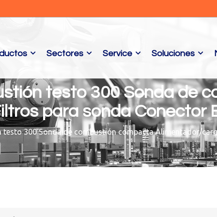
ductos
Sectores
Service
Soluciones
ustión testo 300 Sonda de 
iltros para sonda Conector B
 testo 300 Sonda de combustión compacta Alimentador/carga