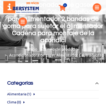
Acondicionadora de gases
Alimentador Cable adaptador
para alimentador 2 bandas de
goma para sujetar el alimentador
Cadena para montaje de la
acondici
You are here:
Envío del producto
Acondicionadora de gases Alimentador Cable adaptador
Categorías
Alimentaria
(1)
Clima
(0)