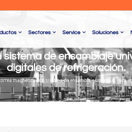
ductos
Sectores
Service
Soluciones
 sistema de ensamblaje univ
digitales de refrigeración.
correa magnética con sistema de ensamblaje universal. Para ana