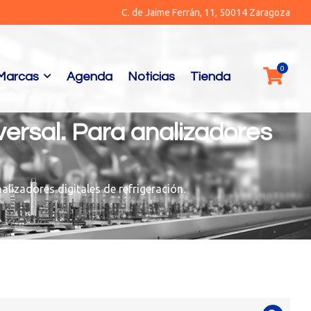
C. de Jaime Ferrán, 11, 50014 Zaragoza
Marcas
Agenda
Noticias
Tienda
ersal. Para analizadores
lizadores digitales de refrigeración.