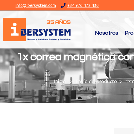
info@ibersystem.com
+34 976 472 430
Nosotros
Pro
1x correa magnética con
You are here:
Envío del producto
1x 