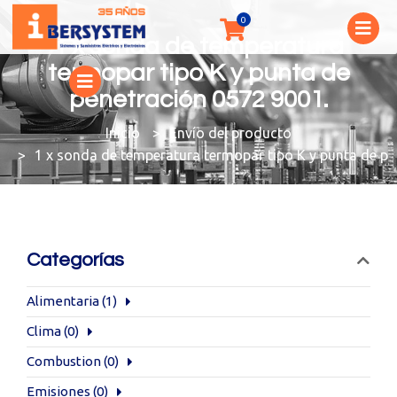
1 x sonda de temperatura
termopar tipo K y punta de
penetración 0572 9001.
You are here:
Envío del producto
1 x sonda de temperatura termopar tipo K y punta de pe
Categorías
Alimentaria
(1)
Clima
(0)
Combustion
(0)
Emisiones
(0)