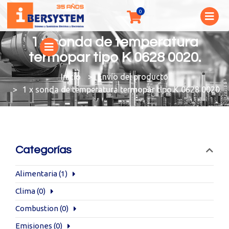
1 x sonda de temperatura
termopar tipo K 0628 0020.
You are here:
Envío del producto
1 x sonda de temperatura termopar tipo K 0628 0020.
Categorías
Alimentaria
(1)
Clima
(0)
Combustion
(0)
Emisiones
(0)