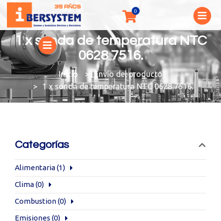
1 x sonda de temperatura NTC
0628 7516.
You are here:
Envío del producto
1 x sonda de temperatura NTC 0628 7516.
Categorías
Alimentaria
(1)
Clima
(0)
Combustion
(0)
Emisiones
(0)