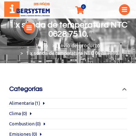
1 x sonda de temperatura NTC
0628 7510.
You are here:
Envío del producto
1 x sonda de temperatura NTC 0628 7510.
Categorías
Alimentaria
(1)
Clima
(0)
Combustion
(0)
Emisiones
(0)