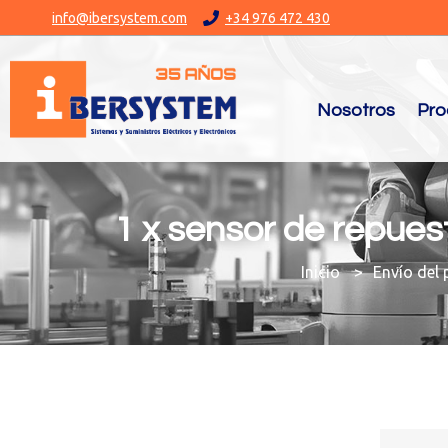
info@ibersystem.com
+34 976 472 430
Nosotros
Pro
1 x sensor de repues
You are here:
Envío del