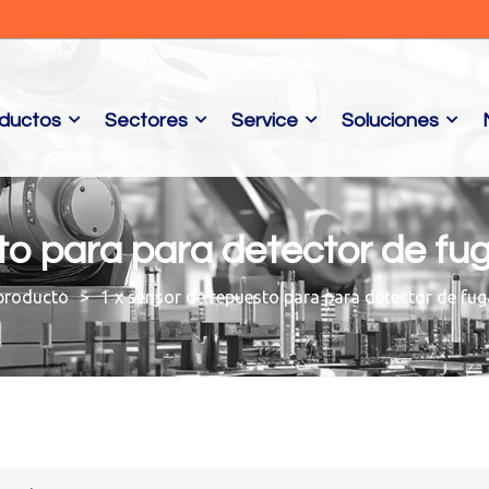
ductos
Sectores
Service
Soluciones
to para para detector de fu
 producto
1 x sensor de repuesto para para detector de fug