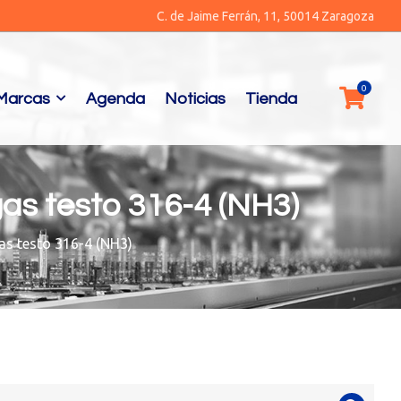
C. de Jaime Ferrán, 11, 50014 Zaragoza
Marcas
Agenda
Noticias
Tienda
gas testo 316-4 (NH3)
as testo 316-4 (NH3)