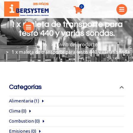
1 x maleta de transporte para
testo 440 y varias sondas.
You are here:
Envío del producto
1 x maleta de transporte para testo 440 y varias sondas.
Categorías
Alimentaria
(1)
Clima
(0)
Combustion
(0)
Emisiones
(0)