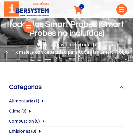
1 x maleta con capacidad para
todas las Smart Probes (Smart
Probes no incluídas)
You are here:
Envío del producto
1 x maleta con capacidad para todas las Smart Probes (
Categorías
Alimentaria
(1)
Clima
(0)
Combustion
(0)
Emisiones
(0)