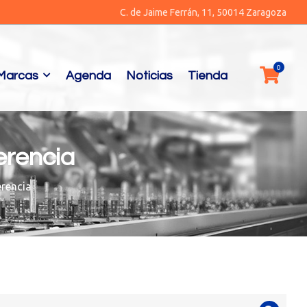
C. de Jaime Ferrán, 11, 50014 Zaragoza
Marcas
Agenda
Noticias
Tienda
erencia
erencia