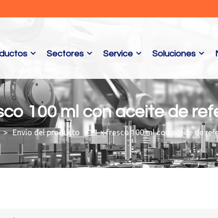
ductos
Sectores
Service
Soluciones
asco 100 ml con aceite de ref
Envío del producto
1 x frasco 100 ml con aceite de ref