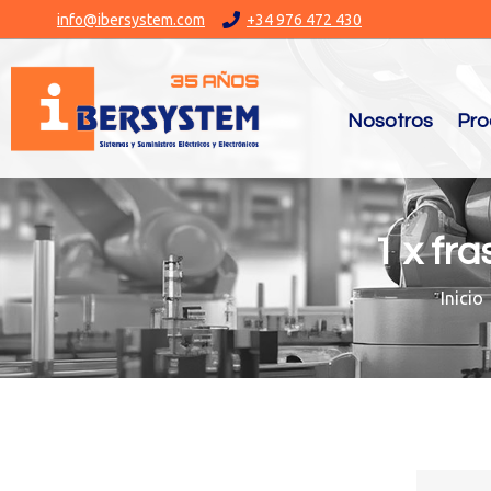
info@ibersystem.com
+34 976 472 430
Nosotros
Pro
1 x fr
You are here: