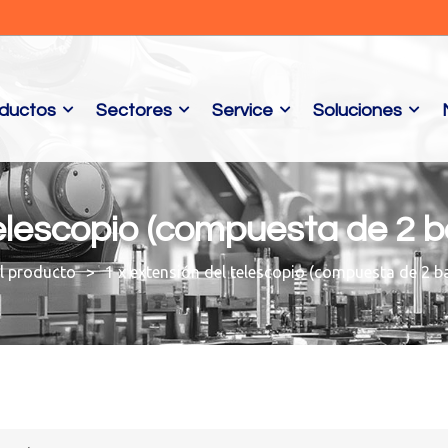
ductos
Sectores
Service
Soluciones
telescopio (compuesta de 2 b
l producto
1 x extensión del telescopio (compuesta de 2 b