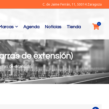
C. de Jaime Ferrán, 11, 50014 Zaragoza
Marcas
Agenda
Noticias
Tienda
arras de extensión)
arras de extensión)