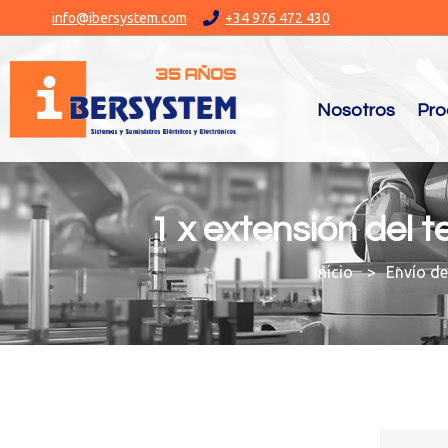
info@ibersystem.com
+34 976 472 430
Nosotros
Pro
1 x extensión del 
You are here:
Envío de