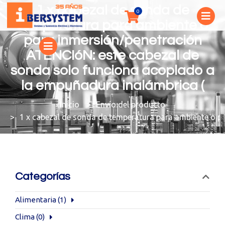
1 x cabezal de sonda de
temperatura para ambiente o
para inmersión/penetración
ATENCIóN: este cabezal de
sonda solo funciona acoplado a
la empuñadura inalámbrica (
You are here:
Envío del producto
1 x cabezal de sonda de temperatura para ambiente o p
Categorías
Alimentaria
(1)
Clima
(0)