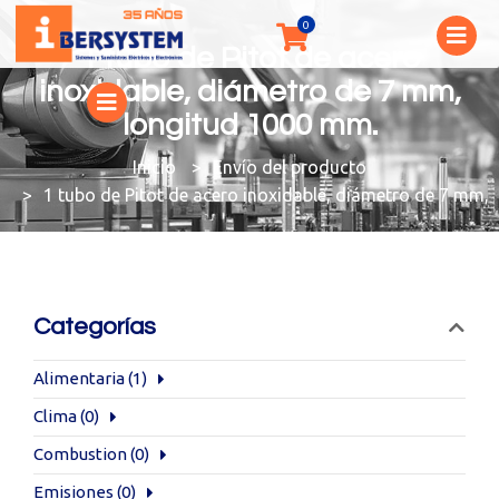
1 tubo de Pitot de acero
inoxidable, diámetro de 7 mm,
longitud 1000 mm.
You are here:
Envío del producto
1 tubo de Pitot de acero inoxidable, diámetro de 7 mm,
Categorías
Alimentaria
(1)
Clima
(0)
Combustion
(0)
Emisiones
(0)