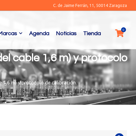
C. de Jaime Ferrán, 11, 50014 Zaragoza
Marcas
Agenda
Noticias
Tienda
 del cable 1,6 m) y protocolo
le 1,6 m) y protocolo de calibración.