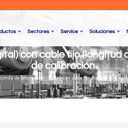
ductos
Sectores
Service
Soluciones
tal) con cable fijo (longitud
de calibración.
 sonda de laboratorio (digital) con cable fijo (longitud del cab