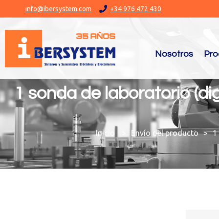
info@ibersystem.com
+34 976 472 430
Nosotros
Pro
1 sonda de laboratorio (digi
You are here:
Envío del producto
1