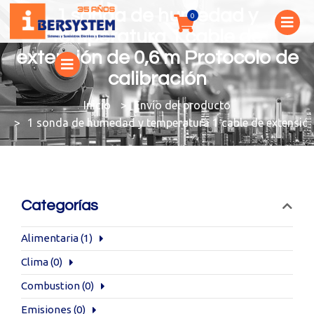
1 sonda de humedad y
temperatura 1 cable de
extensión de 0,6 m Protocolo de
calibración
You are here:
Envío del producto
1 sonda de humedad y temperatura 1 cable de extensión
Categorías
Alimentaria
(1)
Clima
(0)
Combustion
(0)
Emisiones
(0)