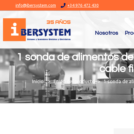
info@ibersystem.com
+34 976 472 430
Nosotros
Pro
1 sonda de alimentos de
cable fi
You are here:
Envío del producto
1 sonda de al