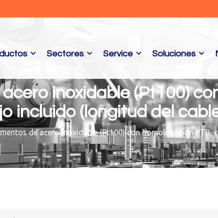
ductos
Sectores
Service
Soluciones
 acero inoxidable (Pt100) c
jo incluido (longitud del cabl
imentos de acero inoxidable (Pt100) con homologación PTB, con 