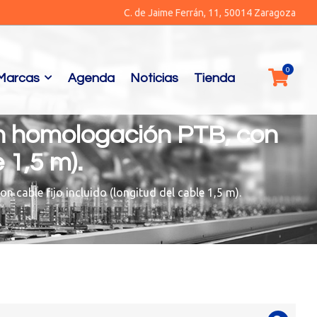
C. de Jaime Ferrán, 11, 50014 Zaragoza
Marcas
Agenda
Noticias
Tienda
on homologación PTB, con
e 1,5 m).
cable fijo incluido (longitud del cable 1,5 m).