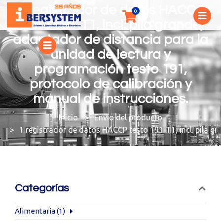
1 registrador de datos HACCP
testo 191-T1, incl. pila grande,
adaptador de distancia para la
unidad de lectura y
programación testo 191,
protocolo de calibración y
manual de instrucciones.
You are here:
Envío del producto
1 registrador de datos HACCP testo 191-T1, incl. pila g
Categorías
Alimentaria
(1)