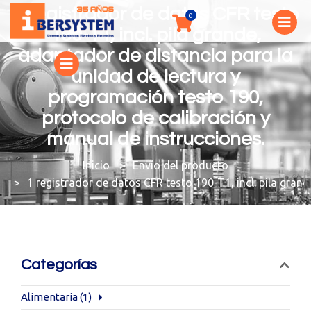
1 registrador de datos CFR testo
190-T1, incl. pila grande,
adaptador de distancia para la
unidad de lectura y
programación testo 190,
protocolo de calibración y
manual de instrucciones.
You are here:
Envío del producto
1 registrador de datos CFR testo 190-T1, incl. pila gran
Categorías
Alimentaria
(1)